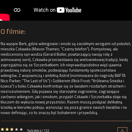
O filmie:
Na wyspie Berk, gdzie wikingowie i smoki są zaciekłymi wrogami od pokoleń,
mieszka Czkawka (Mason Thames; "Czarny telefon"). Pomysłowy, ale
niedoceniony syn wodza (Gerard Butler, powtarzający swoją rolę z
animowanej serii), Czkawka przeciwstawia się wielowiekowej tradycji, kiedy
zaprzyjaźnia się ze Szczerbatkiem. Ich nieprawdopodobna więź ujawnia
prawdziwą naturę smoków, podważając fundamenty społeczeństwa
wikingów. Z wojowniczą i ambitną Astrid (nominowana do nagrody BAFTA
Nico Parker; "The Last of Us") i Gobberem (Nick Frost; "Królewna Śnieżka i
Łowca") u boku Czkawka konfrontuje się ze światem rozdartym strachem i
niezrozumieniem. Gdy pojawia się starożytne zagrożenie, zagrażające
zarówno wikingom, jak i smokom, przyjaźń Czkawki i Szczerbatka staje się
kluczem do wykucia nowej przyszłości. Razem muszą podążać delikatną
ścieżką w kierunku pokoju, wznosząc się poza granice swoich światów i na
nowo definiując, co to znaczy być bohaterem i przywódcą.
Twój głos 4 / 122