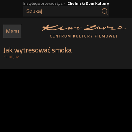
Instytucja prowadząca -
Chełmski Dom Kultury
Przejdź
do
treści
Menu
Jak wytresować smoka
Familijny
h