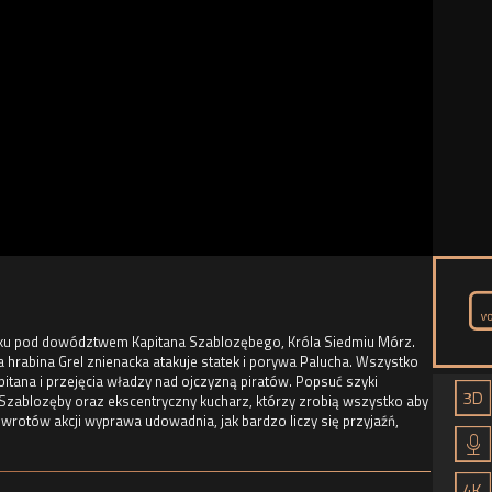
statku pod dowództwem Kapitana Szablozębego, Króla Siedmiu Mórz.
a hrabina Grel znienacka atakuje statek i porywa Palucha. Wszystko
apitana i przejęcia władzy nad ojczyzną piratów. Popsuć szyki
 Szablozęby oraz ekscentryczny kucharz, którzy zrobią wszystko aby
wrotów akcji wyprawa udowadnia, jak bardzo liczy się przyjaźń,