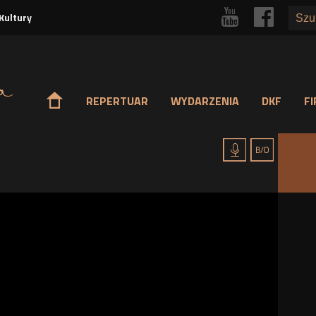
Przejdź
r
p
Kultury
do
treści
o
REPERTUAR
WYDARZENIA
DKF
F
h