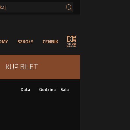
s
IRMY
SZKOŁY
CENNIK
KUP BILET
Data
Godzina
Sala