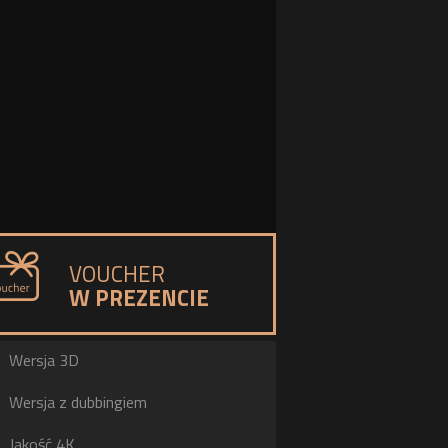
VOUCHER
W PREZENCIE
a
Wersja 3D
h
Wersja z dubbingiem
b
Jakość 4K