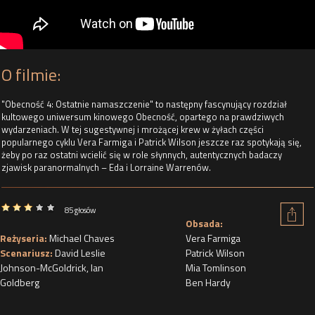
O filmie:
"Obecność 4: Ostatnie namaszczenie" to następny fascynujący rozdział
kultowego uniwersum kinowego Obecność, opartego na prawdziwych
wydarzeniach. W tej sugestywnej i mrożącej krew w żyłach części
popularnego cyklu Vera Farmiga i Patrick Wilson jeszcze raz spotykają się,
żeby po raz ostatni wcielić się w role słynnych, autentycznych badaczy
zjawisk paranormalnych – Eda i Lorraine Warrenów.
85 głosów
Obsada:
Reżyseria:
Michael Chaves
Vera Farmiga
Scenariusz:
David Leslie
Patrick Wilson
Johnson-McGoldrick
,
Ian
Mia Tomlinson
Goldberg
Ben Hardy