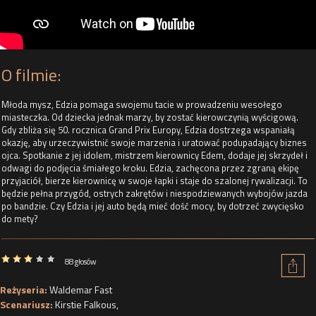
O filmie:
Młoda mysz, Edzia pomaga swojemu tacie w prowadzeniu wesołego
miasteczka. Od dziecka jednak marzy, by zostać kierowczynią wyścigową.
Gdy zbliża się 50. rocznica Grand Prix Europy, Edzia dostrzega wspaniałą
okazję, aby urzeczywistnić swoje marzenia i uratować podupadający biznes
ojca. Spotkanie z jej idolem, mistrzem kierownicy Edem, dodaje jej skrzydeł i
odwagi do podjęcia śmiałego kroku. Edzia, zachęcona przez zgraną ekipę
przyjaciół, bierze kierownicę w swoje łapki i staje do szalonej rywalizacji. To
będzie pełna przygód, ostrych zakrętów i niespodziewanych wybojów jazda
po bandzie. Czy Edzia i jej auto będą mieć dość mocy, by dotrzeć zwycięsko
do mety?
88 głosów
Reżyseria:
Waldemar Fast
Scenariusz:
Kirstie Falkous
,