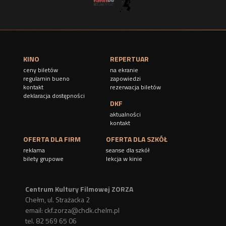
KINO
REPERTUAR
ceny biletów
na ekranie
regulamin bueno
zapowiedzi
kontakt
rezerwacja biletów
deklaracja dostępności
DKF
aktualności
kontakt
OFERTA DLA FIRM
OFERTA DLA SZKÓŁ
reklama
seanse dla szkół
bilety grupowe
lekcja w kinie
Centrum Kultury Filmowej ZORZA
Chełm, ul. Strażacka 2
email:
ckf.zorza@chdk.chelm.pl
tel. 82 569 65 06