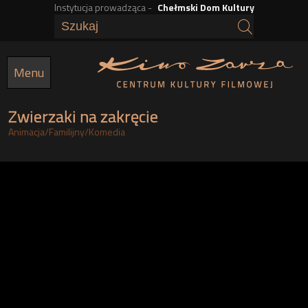
Instytucja prowadząca -
Chełmski Dom Kultury
Przejdź
do
treści
Menu
Zwierzaki na zakręcie
Animacja
/
Familijny
/
Komedia
h