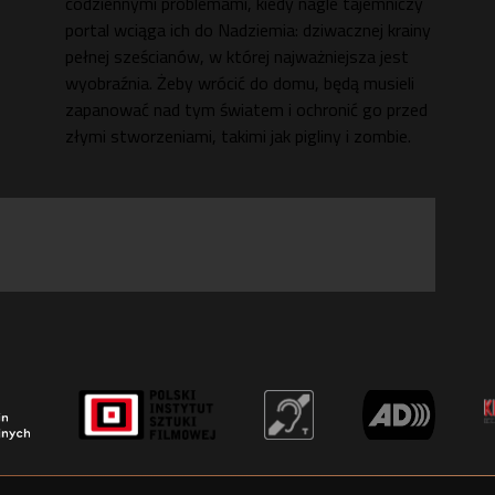
codziennymi problemami, kiedy nagle tajemniczy
portal wciąga ich do Nadziemia: dziwacznej krainy
pełnej sześcianów, w której najważniejsza jest
wyobraźnia. Żeby wrócić do domu, będą musieli
zapanować nad tym światem i ochronić go przed
złymi stworzeniami, takimi jak pigliny i zombie.