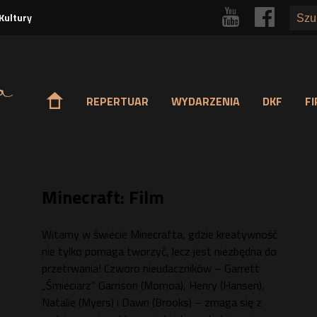
Przejdź
r
p
Kultury
do
treści
o
REPERTUAR
WYDARZENIA
DKF
F
Minecraft: Film
Witamy w świecie Minecrafta, gdzie kreatywność
nie tylko pomaga tworzyć, lecz jest niezbędna do
przetrwania! Czworo nieudaczników – Garrett
„Śmieciarz” Garrison (Momoa), Henry (Hansen),
Natalie (Myers) i Dawn (Brooks) – zmaga się z