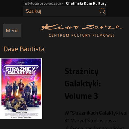
Instytucja prowadząca -
Chełmski Dom Kultury
Przejdź
do
treści
Menu
Dave Bautista
Strażnicy
Galaktyki:
Volume 3
W "Strażnikach Galaktyki vol.
3" Marvel Studios nasza
ulubiona banda odmieńców