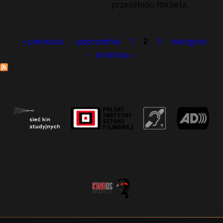
przeszłości Rocketa.
« pierwsza
‹ poprzednia
1
2
3
następna
S
›
ostatnia »
t
r
o
n
y