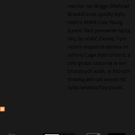
mentor Jax Briggs (Mehcad
Brooks) oraz upadły były
mistrz MMA Cole Young
(Lewis Tan) ponownie łączą
siły, by ocalić Ziemię. Tym
razem wsparcia udziela im
Johnny Cage (Karl Urban), a
cała grupa rzuca się w wir
brutalnych walk, w których
stawką jest coś więcej niż
tylko własna fizyczność.