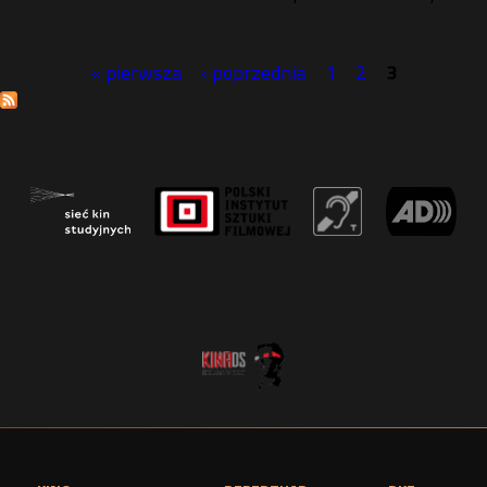
« pierwsza
‹ poprzednia
1
2
3
S
t
r
o
n
y