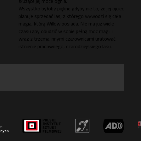
służące jej moce ognia.
Wszystko byłoby piękne gdyby nie to, że jej ojciec
planuje sprzedać las, z którego wywodzi się cała
magia, którą Willow posiada. Nie ma już wiele
czasu aby obudzić w sobie pełną moc magii i
wraz z trzema innymi czarownicami uratować
istnienie pradawnego, czarodziejskiego lasu.