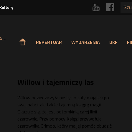
Przejdź
r
p
Kultury
do
treści
o
REPERTUAR
WYDARZENIA
DKF
F
Willow i tajemniczy las
Willow odziedziczyła nie tylko cały majątek po
swej babci, ale także tajemną księgę magii.
Okazuje się, że jest potomkinią całej llinii
czarownic. Przy pomocy Księgi przywołuje
czarownika Grimoo, który ma jej pomóc obudzić