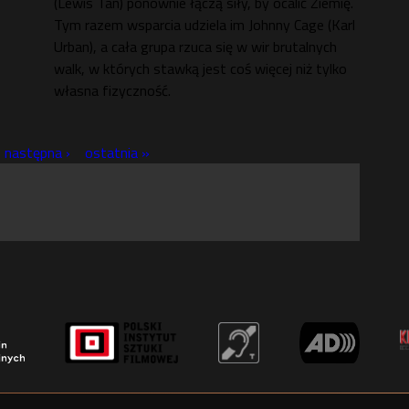
(Lewis Tan) ponownie łączą siły, by ocalić Ziemię.
Tym razem wsparcia udziela im Johnny Cage (Karl
Urban), a cała grupa rzuca się w wir brutalnych
walk, w których stawką jest coś więcej niż tylko
własna fizyczność.
następna ›
ostatnia »