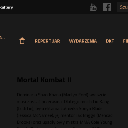
Przejdź
r
p
Kultury
do
treści
o
REPERTUAR
WYDARZENIA
DKF
F
Mortal Kombat II
Dominacja Shao Khana (Martyn Ford) wreszcie
musi zostać przerwana. Dlatego mnich Liu Kang
(Ludi Lin), była elitarna żołnierka Sonya Blade
(Jessica McNamee), jej mentor Jax Briggs (Mehcad
Brooks) oraz upadły były mistrz MMA Cole Young