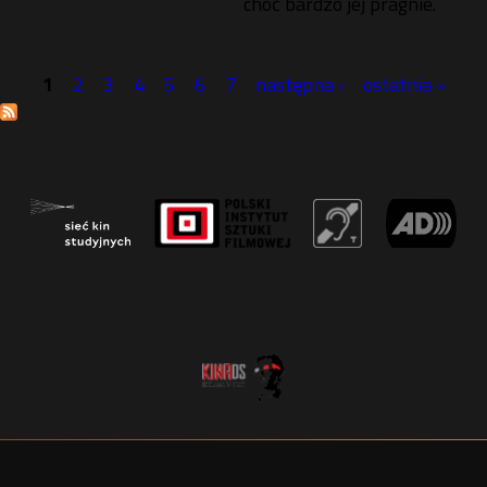
choć bardzo jej pragnie.
1
2
3
4
5
6
7
następna ›
ostatnia »
S
t
r
o
n
y