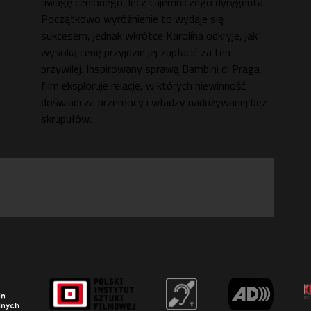
uwagę cenionego, lecz tajemniczego dyrygenta.
Początkowo wyróżnienie to wydaje się
sukcesem, jednak wkrótce Karolína odkryje, jak
wysoką cenę przyjdzie jej zapłacić za ten
przywilej. Inspirowany sprawą Bambini di Praga
film eksploruje relacje, w których niewinność
doświadcza przemocy i władzy nadużywanej bez
skrupułów.