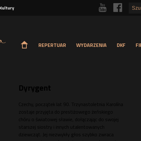
Przejdź
r
p
Kultury
do
treści
o
REPERTUAR
WYDARZENIA
DKF
F
Dyrygent
Czechy, początek lat 90. Trzynastoletnia Karolína
zostaje przyjęta do prestiżowego żeńskiego
chóru o światowej sławie, dołączając do swojej
starszej siostry i innych utalentowanych
dziewcząt. Jej niezwykły głos szybko zwraca