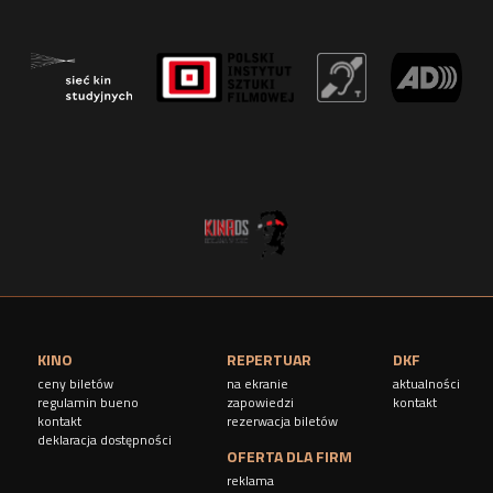
r
o
n
y
KINO
REPERTUAR
DKF
ceny biletów
na ekranie
aktualności
regulamin bueno
zapowiedzi
kontakt
kontakt
rezerwacja biletów
deklaracja dostępności
OFERTA DLA FIRM
reklama