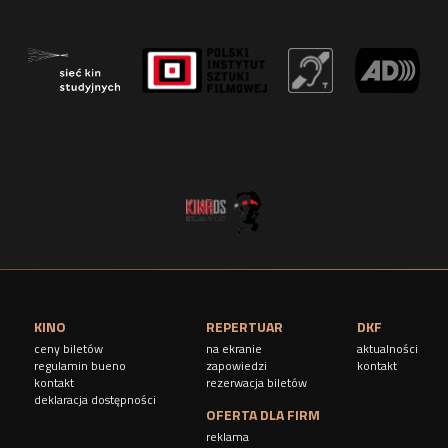
r
o
n
y
KINO
REPERTUAR
DKF
ceny biletów
na ekranie
aktualności
regulamin bueno
zapowiedzi
kontakt
kontakt
rezerwacja biletów
deklaracja dostępności
OFERTA DLA FIRM
reklama