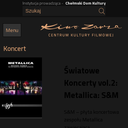
Instytucja prowadząca -
Chełmski Dom Kultury
Przejdź
do
treści
Menu
Koncert
Światowe
Koncerty vol.2:
Metallica: S&M
S&M – płyta koncertowa
zespołu Metallica
zawierająca