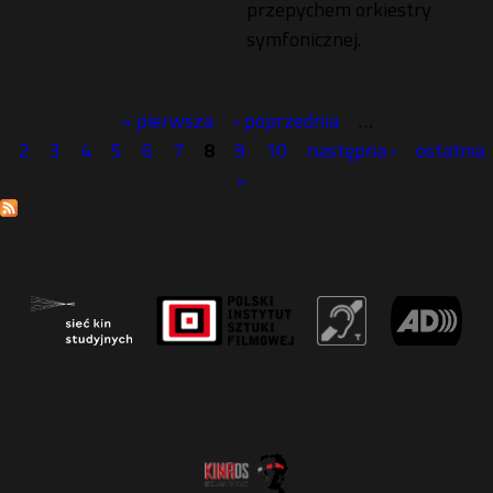
przepychem orkiestry
symfonicznej.
« pierwsza
‹ poprzednia
…
S
2
3
4
5
6
7
8
9
10
następna ›
ostatnia
»
t
r
o
n
y