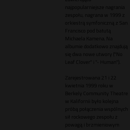
najpopularniejsze nagrania
zespołu, nagrana w 1999 z
orkiestrą symfoniczną z San
Francisco pod batutą
Michaela Kamena. Na
albumie dodatkowo znajdują
się dwa nowe utwory ("No
Leaf Clover" i "- Human").
Zarejestrowana 21 i 22
kwietnia 1999 roku w
Berkely Community Theatre
w Kalifornii było kolejna
próbą połączenia wspólnych
sił rockowego zespołu z
powagą i brzmieniowym