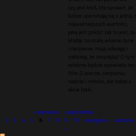
czy jest ktoś, kto sprawił, że
ludzie upominają się o jedną z
najważniejszych wartości,
jaką jest pokój? Jak to jest, że
kładąc na szalę własne życie
i cierpienie, mają odwagę i
nadzieję, że zwyciężą? O tym
właśnie będzie opowiada ten
film. O wierze, cierpieniu,
nadziei i miłości, ale także o
akcie łaski.
« pierwsza
‹ poprzednia
…
S
2
3
4
5
6
7
8
9
10
następna ›
ostatnia
»
t