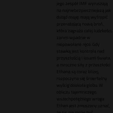
jego zespół IMF wyruszają
na najniebezpieczniejszą jak
dotąd misję: mają wytropić
przerażającą nową broń,
która zagraża całej ludzkości,
zanim wpadnie w
niepowołane ręce. Gdy
stawką jest kontrola nad
przyszłością i losami świata,
a mroczne siły z przeszłości
Ethana są coraz bliżej,
rozpoczyna się śmiertelny
wyścig dookoła globu. W
obliczu tajemniczego,
wszechpotężnego wroga
Ethan jest zmuszony uznać,
że nic nie może być