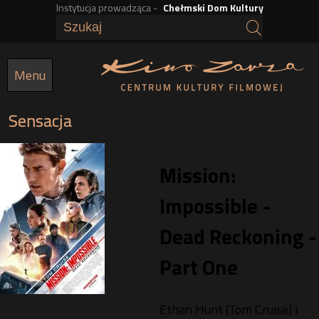
Instytucja prowadząca -
Chełmski Dom Kultury
Przejdź
do
treści
Menu
Sensacja
Mission:
Impossible -
Dead Reckoning -
Part One
Ethan Hunt (Tom Cruise) i