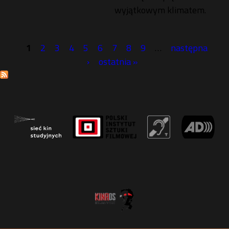
wyjątkowym klimatem.
1
2
3
4
5
6
7
8
9
…
następna
S
›
ostatnia »
t
r
o
n
y