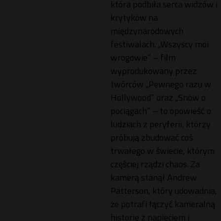
która podbiła serca widzów i
krytyków na
międzynarodowych
festiwalach. „Wszyscy moi
wrogowie” – film
wyprodukowany przez
twórców „Pewnego razu w
Hollywood” oraz „Snów o
pociągach” – to opowieść o
ludziach z peryferii, którzy
próbują zbudować coś
trwałego w świecie, którym
częściej rządzi chaos. Za
kamerą stanął Andrew
Patterson, który udowadnia,
że potrafi łączyć kameralną
historię z napięciem i