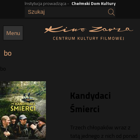
Instytucja prowadząca -
Chełmski Dom Kultury
Przejdź
do
treści
Menu
bo
bo
Kandydaci
Śmierci
Trzech chłopaków wraz z
tatą jednego z nich od ponad