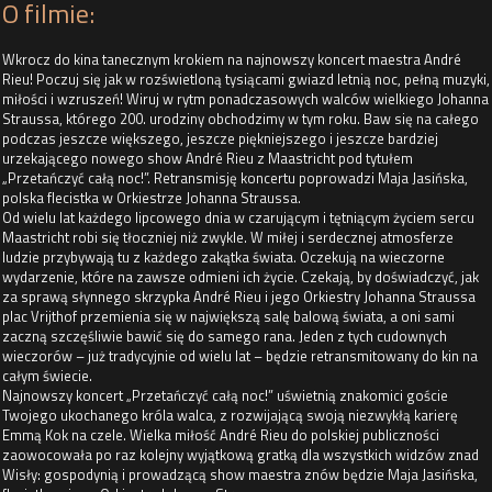
O filmie:
Wkrocz do kina tanecznym krokiem na najnowszy koncert maestra André
Rieu! Poczuj się jak w rozświetloną tysiącami gwiazd letnią noc, pełną muzyki,
miłości i wzruszeń! Wiruj w rytm ponadczasowych walców wielkiego Johanna
Straussa, którego 200. urodziny obchodzimy w tym roku. Baw się na całego
podczas jeszcze większego, jeszcze piękniejszego i jeszcze bardziej
urzekającego nowego show André Rieu z Maastricht pod tytułem
„Przetańczyć całą noc!”. Retransmisję koncertu poprowadzi Maja Jasińska,
polska flecistka w Orkiestrze Johanna Straussa.
Od wielu lat każdego lipcowego dnia w czarującym i tętniącym życiem sercu
Maastricht robi się tłoczniej niż zwykle. W miłej i serdecznej atmosferze
ludzie przybywają tu z każdego zakątka świata. Oczekują na wieczorne
wydarzenie, które na zawsze odmieni ich życie. Czekają, by doświadczyć, jak
za sprawą słynnego skrzypka André Rieu i jego Orkiestry Johanna Straussa
plac Vrijthof przemienia się w największą salę balową świata, a oni sami
zaczną szczęśliwie bawić się do samego rana. Jeden z tych cudownych
wieczorów – już tradycyjnie od wielu lat – będzie retransmitowany do kin na
całym świecie.
Najnowszy koncert „Przetańczyć całą noc!” uświetnią znakomici goście
Twojego ukochanego króla walca, z rozwijającą swoją niezwykłą karierę
Emmą Kok na czele. Wielka miłość André Rieu do polskiej publiczności
zaowocowała po raz kolejny wyjątkową gratką dla wszystkich widzów znad
Wisły: gospodynią i prowadzącą show maestra znów będzie Maja Jasińska,