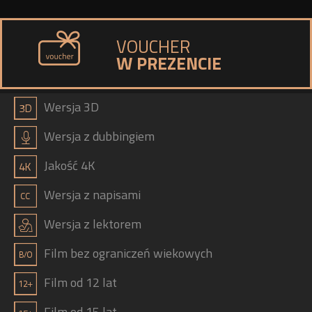
VOUCHER
W PREZENCIE
a
Wersja 3D
h
Wersja z dubbingiem
b
Jakość 4K
g
Wersja z napisami
j
Wersja z lektorem
Film bez ograniczeń wiekowych
Film od 12 lat
Film od 15 lat