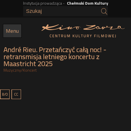
Instytucja prowadząca -
Chełmski Dom Kultury
Przejdź
do
treści
Menu
André Rieu. Przetańczyć całą noc! -
retransmisja letniego koncertu z
Maastricht 2025
Muzyczny
/
Koncert
g