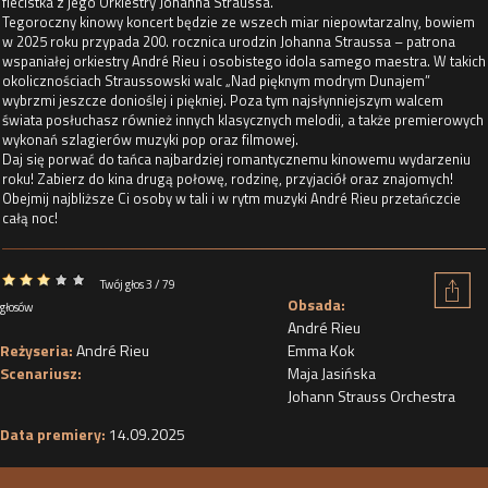
flecistka z jego Orkiestry Johanna Straussa.
Tegoroczny kinowy koncert będzie ze wszech miar niepowtarzalny, bowiem
w 2025 roku przypada 200. rocznica urodzin Johanna Straussa – patrona
wspaniałej orkiestry André Rieu i osobistego idola samego maestra. W takich
okolicznościach Straussowski walc „Nad pięknym modrym Dunajem”
wybrzmi jeszcze donioślej i piękniej. Poza tym najsłynniejszym walcem
świata posłuchasz również innych klasycznych melodii, a także premierowych
wykonań szlagierów muzyki pop oraz filmowej.
Daj się porwać do tańca najbardziej romantycznemu kinowemu wydarzeniu
roku! Zabierz do kina drugą połowę, rodzinę, przyjaciół oraz znajomych!
Obejmij najbliższe Ci osoby w tali i w rytm muzyki André Rieu przetańczcie
całą noc!
Twój głos 3 / 79
Obsada:
głosów
André Rieu
Reżyseria:
André Rieu
Emma Kok
Scenariusz:
Maja Jasińska
Johann Strauss Orchestra
Data premiery:
14.09.2025