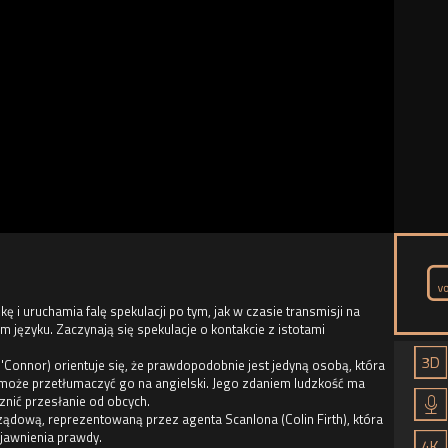
ę i uruchamia falę spekulacji po tym, jak w czasie transmisji na
języku. Zaczynają się spekulacje o kontakcie z istotami
O'Connor) orientuje się, że prawdopodobnie jest jedyną osobą, która
 i może przetłumaczyć go na angielski. Jego zdaniem ludzkość ma
nić przesłanie od obcych.
rządową, reprezentowaną przez agenta Scanlona (Colin Firth), która
ujawnienia prawdy.