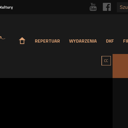
Przejdź
r
p
Kultury
do
treści
o
REPERTUAR
WYDARZENIA
DKF
F
g