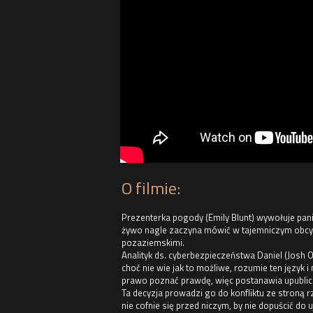
O filmie:
Prezenterka pogody (Emily Blunt) wywołuje panik
żywo nagle zaczyna mówić w tajemniczym obcym 
pozaziemskimi.
Analityk ds. cyberbezpieczeństwa Daniel (Josh 
choć nie wie jak to możliwe, rozumie ten język
prawo poznać prawdę, więc postanawia upublicz
Ta decyzja prowadzi go do konfliktu ze stroną 
nie cofnie się przed niczym, by nie dopuścić do 