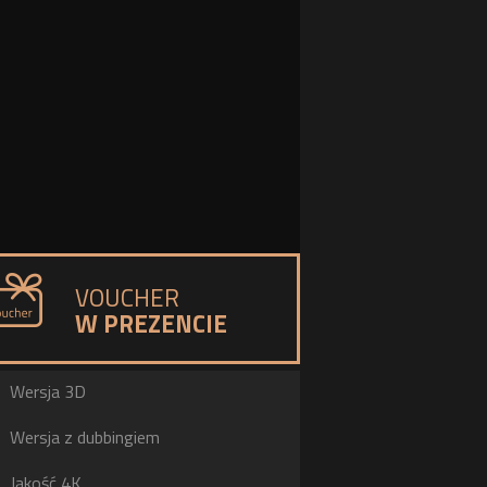
VOUCHER
W PREZENCIE
a
Wersja 3D
h
Wersja z dubbingiem
b
Jakość 4K