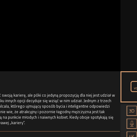
 swoją karierę, ale póki co jedyną propozycją dla niej jest udział w
 innych opcji decyduje się wziąć w nim udział. Jednym z trzech
cala, którego ujmujący sposób bycia i inteligentne odpowiedzi
ie wie, że atrakcyjny i pozornie łagodny mężczyzna jest tak
a punkcie młodych i naiwnych kobiet. Kiedy oboje spotykają się
awej „kariery”.