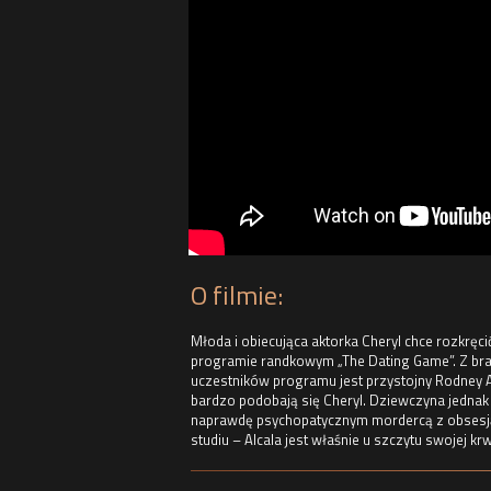
O filmie:
Młoda i obiecująca aktorka Cheryl chce rozkręcić
programie randkowym „The Dating Game”. Z braku
uczestników programu jest przystojny Rodney Al
bardzo podobają się Cheryl. Dziewczyna jednak n
naprawdę psychopatycznym mordercą z obsesją n
studiu – Alcala jest właśnie u szczytu swojej krw