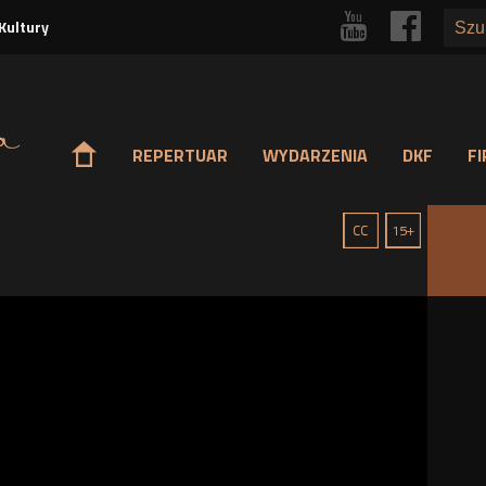
Przejdź
r
p
Kultury
do
treści
o
REPERTUAR
WYDARZENIA
DKF
F
g