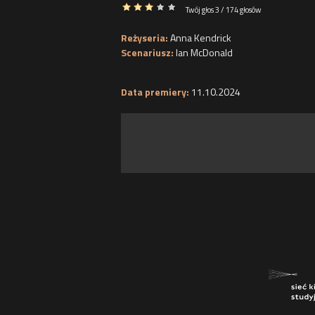
Twój głos 3 / 174 głosów
Reżyseria:
Anna Kendrick
Scenariusz:
Ian McDonald
Data premiery:
11.10.2024