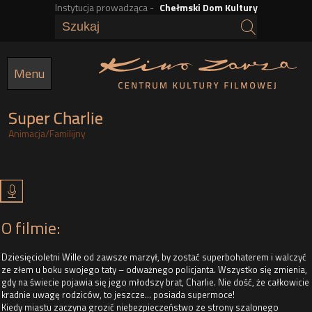
Instytucja prowadząca -
Chełmski Dom Kultury
Przejdź
do
treści
Menu
Super Charlie
Animacja
/
Familijny
h
O filmie:
Dziesięcioletni Wille od zawsze marzył, by zostać superbohaterem i walczyć
ze złem u boku swojego taty – odważnego policjanta. Wszystko się zmienia,
gdy na świecie pojawia się jego młodszy brat, Charlie. Nie dość, że całkowicie
kradnie uwagę rodziców, to jeszcze… posiada supermoce!
Kiedy miastu zaczyna grozić niebezpieczeństwo ze strony szalonego