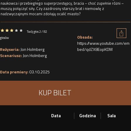
naukowca i przebiegłego superprzestępcy, bracia – choć zupełnie różni –
muszą połączyć siły. Czy zazdrosny starszy brat i niemowlę z
nadzwyczajnymi mocami zdołają ocalić miasto?
Twój głos 2 / 82
Obsada:
głosów
https://www.youtube.com/em
Reżyseria:
Jon Holmberg
bed/qdZX8EopKDM
Scenariusz:
Jon Holmberg
Data premiery:
03.10.2025
KUP BILET
Data
Godzina
Sala