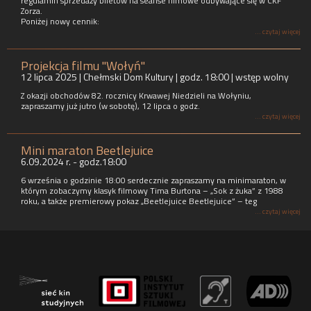
regulamin sprzedaży biletów na seanse filmowe odbywające się w CKF
Zorza.
Poniżej nowy cennik:
... czytaj więcej
Projekcja filmu "Wołyń"
12 lipca 2025 | Chełmski Dom Kultury | godz. 18:00 | wstęp wolny
Z okazji obchodów 82. rocznicy Krwawej Niedzieli na Wołyniu,
zapraszamy już jutro (w sobotę), 12 lipca o godz.
... czytaj więcej
Mini maraton Beetlejuice
6.09.2024 r. - godz.18:00
6 września o godzinie 18:00 serdecznie zapraszamy na minimaraton, w
którym zobaczymy klasyk filmowy Tima Burtona – „Sok z żuka” z 1988
roku, a także premierowy pokaz „Beetlejuice Beetlejuice” – teg
... czytaj więcej
SKOŁOWANI - seans z audiodeskrypcją i napisami
CKF ZORZA - seans z audiodeskrypcją
Centrum Kultury Filmowej ZORZA jest wyposażone w zestaw do projekcji
filmów posiadających suplement z audiodeskrypcją, czyli system
umożliwiający odbiór filmu osobom ze specjalnymi potrzebami.
... czytaj więcej