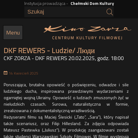
Instytucja prowadząca -
Chełmski Dom Kultury
Przejdź
do
treści
Menu
DKF REWERS - Ludzie/ Люди
CKF ZORZA - DKF REWERS 20.02.2025, godz. 18:00
14 Kwiecień 2025
t
Poruszająca, brutalna opowieść o poświęceniu, odwadze i sile
ludzkiego ducha, inspirowana prawdziwymi wydarzeniami z
ogarniętej wojną Ukrainy. Opowieść o ludziach zmuszonych żyć w
nieludzkich czasach. Surowa, naturalistyczna w formie,
zrealizowana z dokumentalistyczną wrażliwością.
Reżyserami filmu są Maciej Ślesicki („Tato”, „Sara”), który napisał
także scenariusz, oraz Filip Hillesland. Za zdjęcia odpowiada
Mateusz Pastewka („Juliusz”). W produkcję zaangażowani zostali
także studenci Warszawskiej Szkoły Filmowej. W filmie występują