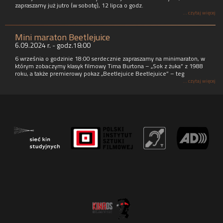
zapraszamy już jutro (w sobotę), 12 lipca o godz.
... czytaj więcej
Mini maraton Beetlejuice
6.09.2024 r. - godz.18:00
6 września o godzinie 18:00 serdecznie zapraszamy na minimaraton, w
którym zobaczymy klasyk filmowy Tima Burtona – „Sok z żuka” z 1988
roku, a także premierowy pokaz „Beetlejuice Beetlejuice” – teg
... czytaj więcej
SKOŁOWANI - seans z audiodeskrypcją i napisami
CKF ZORZA - seans z audiodeskrypcją
Centrum Kultury Filmowej ZORZA jest wyposażone w zestaw do projekcji
filmów posiadających suplement z audiodeskrypcją, czyli system
umożliwiający odbiór filmu osobom ze specjalnymi potrzebami.
... czytaj więcej
Avatar: Istota wody - informacja dla widzów
... czytaj więcej
Szanowni Państwo,
Filmowa Noc Sylwestrowa 2022-2023
CKF ZORZA 31.12.2022, godz. 19:00