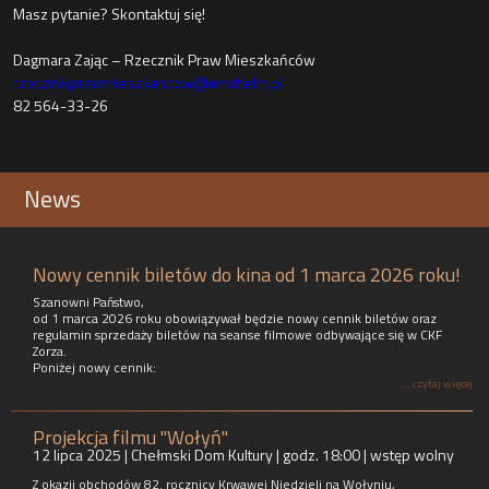
Masz pytanie? Skontaktuj się!
Dagmara Zając – Rzecznik Praw Mieszkańców
rzecznikprawmieszkancow@umchelm.pl
82 564-33-26
News
Nowy cennik biletów do kina od 1 marca 2026 roku!
Szanowni Państwo,
od 1 marca 2026 roku obowiązywał będzie nowy cennik biletów oraz
regulamin sprzedaży biletów na seanse filmowe odbywające się w CKF
Zorza.
Poniżej nowy cennik:
... czytaj więcej
Projekcja filmu "Wołyń"
12 lipca 2025 | Chełmski Dom Kultury | godz. 18:00 | wstęp wolny
Z okazji obchodów 82. rocznicy Krwawej Niedzieli na Wołyniu,