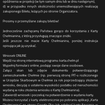
opóźnienia w projekcji (w tym samym dniu lub w dniu następnym),
d) w przypadku innych okoliczności uniemożliwiających realizację
zakupionego Biletu, leżących po stronie Organizatora.
Prosimy o przemyślane zakupy biletów!
Jednocześnie zachęcamy Państwa gorąco do korzystania z Karty
Chełmianina, z którą przysługują znaczące zniżki.
Jeśli jeszcze nie macie Karty Chełmianina, poniżej instrukcja
opisująca jak ją uzyskać.
Wniosek ONLINE
Wejdź na stronę internetową programu: karta.chelm.pl
Wypełnij formularz online, podając swoje dane osobowe.
Załącz skan lub zdjęcie dokumentu potwierdzającego
zamieszkanie#w Chełmie (np. pierwszą stronę PIT-u rozliczonego
w Urzędzie Skarbowym w Chełmie za rok poprzedzający złożenie
wniosku, decyzję o ustaleniu wysokości podatku od nieruchomości
wydaną w roku złożenia wniosku o Kartę Chełmianina).
Zatwierdź wniosek i poczekaj na potwierdzenie o wydaniu karty.
Możesz korzystać z karty elektronicznie po pobraniu aplikacji „Karta
Chełmianina” ze strony Google Play lub odebrać kartę fizycznie w