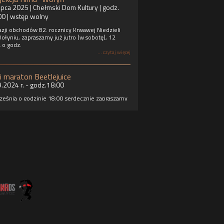
ipca 2025 | Chełmski Dom Kultury | godz.
00 | wstęp wolny
azji obchodów 82. rocznicy Krwawej Niedzieli
ołyniu, zapraszamy już jutro (w sobotę), 12
a o godz.
... czytaj więcej
i maraton Beetlejuice
9.2024 r. - godz.18:00
ześnia o godzinie 18:00 serdecznie zapraszamy
inimaraton, w którym zobaczymy klasyk
owy Tima Burtona – „Sok z żuka” z 1988 roku, a
e premierowy pokaz „Beetlejuice Beetlejuice”
g
... czytaj więcej
ŁOWANI - seans z audiodeskrypcją i
isami
 ZORZA - seans z audiodeskrypcją
rum Kultury Filmowej ZORZA jest wyposażone
staw do projekcji filmów posiadających
ement z audiodeskrypcją, czyli system
liwiający odbiór filmu osobom ze specjalnymi
zebami.