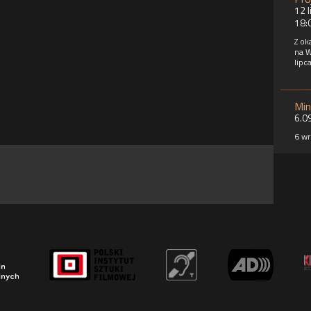
12 l
18:
Z ok
na W
lipc
Min
6.0
6 wr
na m
film
takż
– te
SKO
nap
CKF
Cent
w ze
supl
umoż
potr