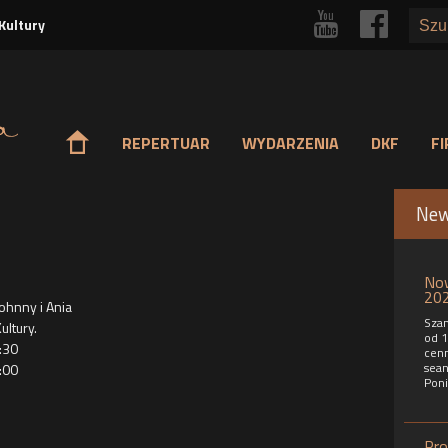
Przejdź
r
p
Kultury
do
treści
o
REPERTUAR
WYDARZENIA
DKF
F
Ne
Now
202
hnny i Ania
Szan
ultury.
od 1
:30
cenn
sean
:00
Poni
Pro