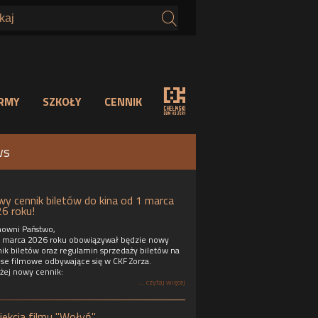
s
IRMY
SZKOŁY
CENNIK
ws
y cennik biletów do kina od 1 marca
6 roku!
owni Państwo,
 marca 2026 roku obowiązywał będzie nowy
ik biletów oraz regulamin sprzedaży biletów na
se filmowe odbywające się w CKF Zorza.
żej nowy cennik:
... czytaj więcej
jekcja filmu "Wołyń"