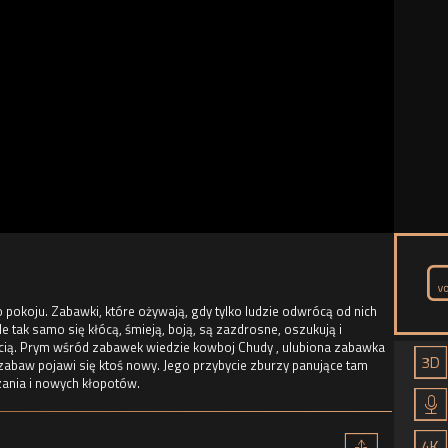
 pokoju. Zabawki, które ożywają, gdy tylko ludzie odwrócą od nich
le tak samo się kłócą, śmieją, boją, są zazdrosne, oszukują i
cią. Prym wśród zabawek wiedzie kowboj Chudy , ulubiona zabawka
zabaw pojawi się ktoś nowy. Jego przybycie zburzy panujące tam
ania i nowych kłopotów.