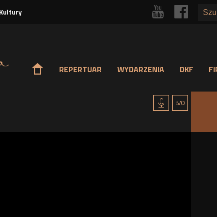
Przejdź
r
p
Kultury
do
treści
o
REPERTUAR
WYDARZENIA
DKF
F
h