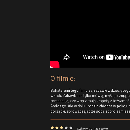
O filmie:
Bohaterami tego filmu są zabawki z dziecięcego
wzrok. Zabawki nie tylko mówią, myślą i czują, a
romansują, czy wręcz mają kłopoty z tożsamoś
Andy'ego. Ale w dniu urodzin chłopca w pokoju 
porządki, sprowadzając ze sobą sporo zamiesz
Twój głos 2 / 104 głosów