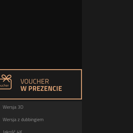
VOUCHER
W PREZENCIE
a
Wersja 3D
h
Wersja z dubbingiem
b
Jakość 4K