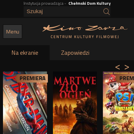
Instytucja prowadząca -
Chełmski Dom Kultury
Przejdź
do
treści
Menu
Na ekranie
(aktywna karta)
Zapowiedzi
<
>