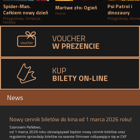
Spider-Man.
Psi Patrol i
Martwe zło: Ogień
Całkiem nowy dzień
dinozaury
Horror
Przygodowy
,
Sensacja
,
Przygodowy
,
Anima
Fantasy
VOUCHER
W PREZENCIE
KUP
BILETY ON-LINE
News
Nowy cennik biletów do kina od 1 marca 2026 roku!
Szanowni Państwo,
od 1 marca 2026 roku obowiązywał będzie nowy cennik biletów oraz
regulamin sprzedaży biletów na seanse filmowe odbywające się w CKF