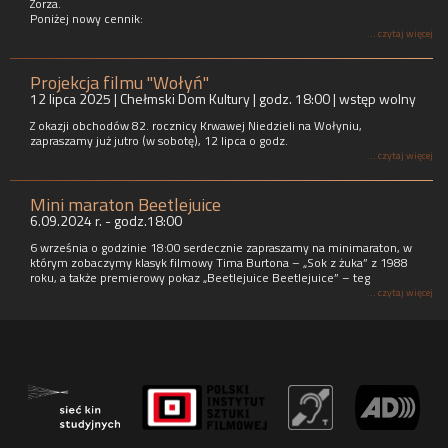
Zorza.
Poniżej nowy cennik:
... czytaj więcej
Projekcja filmu "Wołyń"
12 lipca 2025 | Chełmski Dom Kultury | godz. 18:00 | wstęp wolny
Z okazji obchodów 82. rocznicy Krwawej Niedzieli na Wołyniu,
zapraszamy już jutro (w sobotę), 12 lipca o godz.
... czytaj więcej
Mini maraton Beetlejuice
6.09.2024 r. - godz.18:00
6 września o godzinie 18:00 serdecznie zapraszamy na minimaraton, w
którym zobaczymy klasyk filmowy Tima Burtona – „Sok z żuka” z 1988
roku, a także premierowy pokaz „Beetlejuice Beetlejuice” – teg
... czytaj więcej
SKOŁOWANI - seans z audiodeskrypcją i napisami
CKF ZORZA - seans z audiodeskrypcją
Centrum Kultury Filmowej ZORZA jest wyposażone w zestaw do projekcji
filmów posiadających suplement z audiodeskrypcją, czyli system
umożliwiający odbiór filmu osobom ze specjalnymi potrzebami.
... czytaj więcej